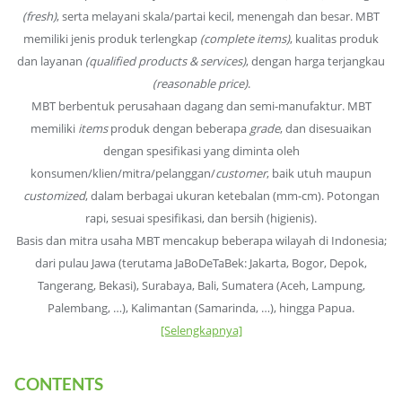
(fresh)
, serta melayani skala/partai kecil, menengah dan besar. MBT
memiliki jenis produk terlengkap
(complete items)
, kualitas produk
dan layanan
(qualified products & services)
, dengan harga terjangkau
(reasonable price)
.
MBT berbentuk perusahaan dagang dan semi-manufaktur. MBT
memiliki
items
produk dengan beberapa
grade
, dan disesuaikan
dengan spesifikasi yang diminta oleh
konsumen/klien/mitra/pelanggan/
customer
, baik utuh maupun
customized
, dalam berbagai ukuran ketebalan (mm-cm). Potongan
rapi, sesuai spesifikasi, dan bersih (higienis).
Basis dan mitra usaha MBT mencakup beberapa wilayah di Indonesia;
dari pulau Jawa (terutama JaBoDeTaBek: Jakarta, Bogor, Depok,
Tangerang, Bekasi), Surabaya, Bali, Sumatera (Aceh, Lampung,
Palembang, …), Kalimantan (Samarinda, …), hingga Papua.
[Selengkapnya]
CONTENTS