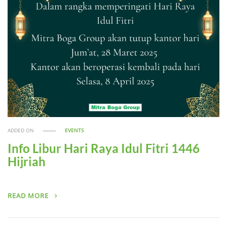
ADDED ON
EVENTS
Info Libur Hari Raya Idul Fitri 1446
Hijriah
READ MORE