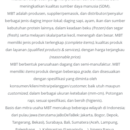
meningkatkan kualitas sumber daya manusia (SDM).
MBT adalah produsen, supplier/pemasok, dan distributor/penyalur
berbagai jenis daging impor-lokal; daging sapi, ayam, ikan dan sumber
kebutuhan protein lainnya, dalam keadaan beku
(frozen)
dan segar
(fresh)
, serta melayani skala/partai kecil, menengah dan besar. MBT
memiliki jenis produk terlengkap
(complete items)
, kualitas produk
dan layanan
(qualified products & services)
, dengan harga terjangkau
(reasonable price)
.
MBT berbentuk perusahaan dagang dan semi-manufaktur. MBT
memiliki
items
produk dengan beberapa
grade
, dan disesuaikan
dengan spesifikasi yang diminta oleh
konsumen/klien/mitra/pelanggan/
customer
, baik utuh maupun
customized
, dalam berbagai ukuran ketebalan (mm-cm). Potongan
rapi, sesuai spesifikasi, dan bersih (higienis).
Basis dan mitra usaha MBT mencakup beberapa wilayah di Indonesia;
dari pulau Jawa (terutama JaBoDeTaBek: Jakarta, Bogor, Depok,
Tangerang, Bekasi), Surabaya, Bali, Sumatera (Aceh, Lampung,
Palembang, …), Kalimantan (Samarinda, …), hingga Papua.