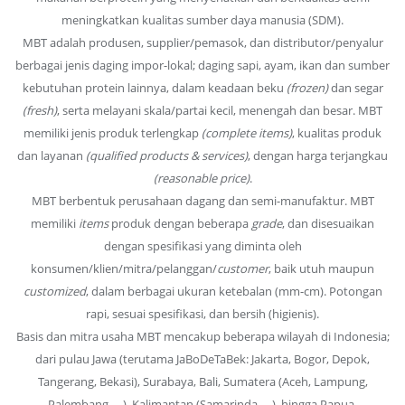
meningkatkan kualitas sumber daya manusia (SDM).
MBT adalah produsen, supplier/pemasok, dan distributor/penyalur
berbagai jenis daging impor-lokal; daging sapi, ayam, ikan dan sumber
kebutuhan protein lainnya, dalam keadaan beku
(frozen)
dan segar
(fresh)
, serta melayani skala/partai kecil, menengah dan besar. MBT
memiliki jenis produk terlengkap
(complete items)
, kualitas produk
dan layanan
(qualified products & services)
, dengan harga terjangkau
(reasonable price)
.
MBT berbentuk perusahaan dagang dan semi-manufaktur. MBT
memiliki
items
produk dengan beberapa
grade
, dan disesuaikan
dengan spesifikasi yang diminta oleh
konsumen/klien/mitra/pelanggan/
customer
, baik utuh maupun
customized
, dalam berbagai ukuran ketebalan (mm-cm). Potongan
rapi, sesuai spesifikasi, dan bersih (higienis).
Basis dan mitra usaha MBT mencakup beberapa wilayah di Indonesia;
dari pulau Jawa (terutama JaBoDeTaBek: Jakarta, Bogor, Depok,
Tangerang, Bekasi), Surabaya, Bali, Sumatera (Aceh, Lampung,
Palembang, …), Kalimantan (Samarinda, …), hingga Papua.