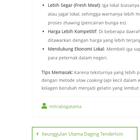
Lebih Segar (Fresh Meat)
: Iga lokal biasany
atau jagal lokal, sehingga warnanya lebih 
proses
thawing
(pencairan bunga es).
Harga Lebih Kompetitif
: Di beberapa daerah 
ditawarkan dengan harga yang lebih terja
Mendukung Ekonomi Lokal
: Membeli iga s
para peternak dalam negeri.
Tips Memasak:
Karena teksturnya yang lebih pa
dengan metode
slow cooking
(api kecil dalam
kolagen berubah menjadi gelatin yang lembut 
mitrabogatama
Navigasi
pos
Keunggulan Utama Daging Tenderloin