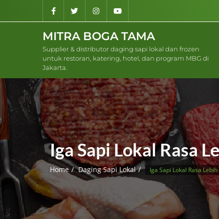
Skip
to
content
MITRA BOGA TAMA
Supplier & distributor daging sapi lokal dan frozen
untuk restoran, katering, hotel, dan program MBG di
Jakarta.
Iga Sapi Lokal Rasa L
Home
Daging Sapi Lokal
Iga Sapi Lokal Rasa Lebih