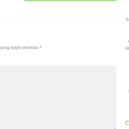
b
 yang wajib ditandai
*
k
C