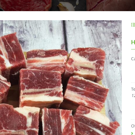
[
H
C
T
1
O