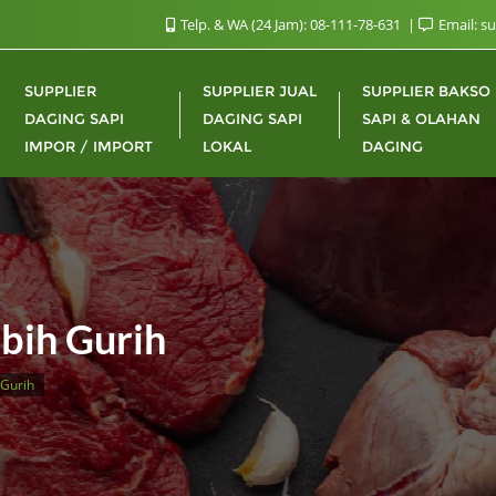
Telp. & WA (24 Jam): 08-111-78-631
Email: s
SUPPLIER
SUPPLIER JUAL
SUPPLIER BAKSO
DAGING SAPI
DAGING SAPI
SAPI & OLAHAN
IMPOR / IMPORT
LOKAL
DAGING
ebih Gurih
 Gurih