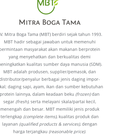
V. Mitra Boga Tama (MBT) berdiri sejak tahun 1993.
MBT hadir sebagai jawaban untuk memenuhi
permintaan masyarakat akan makanan berprotein
yang menyehatkan dan berkualitas demi
eningkatkan kualitas sumber daya manusia (SDM).
MBT adalah produsen, supplier/pemasok, dan
distributor/penyalur berbagai jenis daging impor-
okal; daging sapi, ayam, ikan dan sumber kebutuhan
protein lainnya, dalam keadaan beku
(frozen)
dan
segar
(fresh)
, serta melayani skala/partai kecil,
menengah dan besar. MBT memiliki jenis produk
terlengkap
(complete items)
, kualitas produk dan
layanan
(qualified products & services)
, dengan
harga terjangkau
(reasonable price)
.