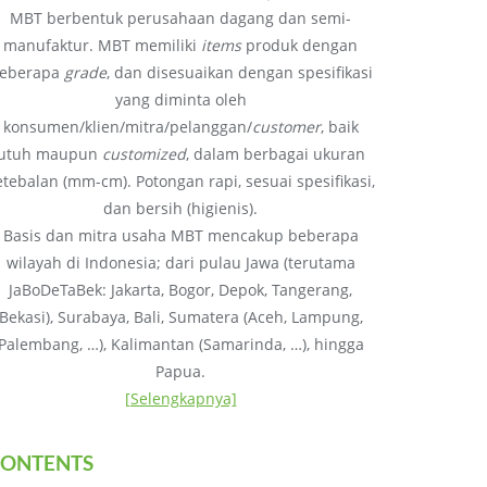
MBT berbentuk perusahaan dagang dan semi-
manufaktur. MBT memiliki
items
produk dengan
eberapa
grade
, dan disesuaikan dengan spesifikasi
yang diminta oleh
konsumen/klien/mitra/pelanggan/
customer
, baik
utuh maupun
customized
, dalam berbagai ukuran
etebalan (mm-cm). Potongan rapi, sesuai spesifikasi,
dan bersih (higienis).
Basis dan mitra usaha MBT mencakup beberapa
wilayah di Indonesia; dari pulau Jawa (terutama
JaBoDeTaBek: Jakarta, Bogor, Depok, Tangerang,
Bekasi), Surabaya, Bali, Sumatera (Aceh, Lampung,
Palembang, …), Kalimantan (Samarinda, …), hingga
Papua.
[Selengkapnya]
ONTENTS