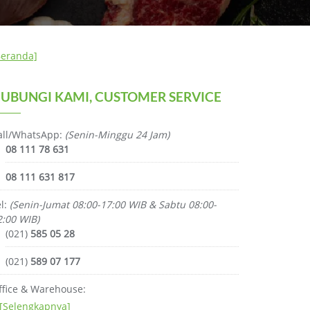
Beranda]
UBUNGI KAMI, CUSTOMER SERVICE
all/WhatsApp:
(Senin-Minggu 24 Jam)
08 111 78 631
08 111 631 817
el:
(Senin-Jumat 08:00-17:00 WIB & Sabtu 08:00-
2:00 WIB)
(021)
585 05 28
(021)
589 07 177
ffice & Warehouse:
[Selengkapnya]