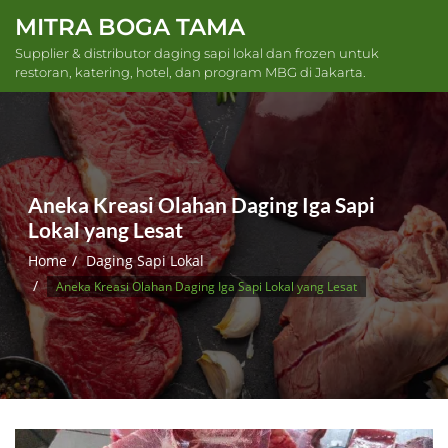
Skip
MITRA BOGA TAMA
to
Supplier & distributor daging sapi lokal dan frozen untuk
content
restoran, katering, hotel, dan program MBG di Jakarta.
Aneka Kreasi Olahan Daging Iga Sapi
Lokal yang Lesat
Home
Daging Sapi Lokal
Aneka Kreasi Olahan Daging Iga Sapi Lokal yang Lesat