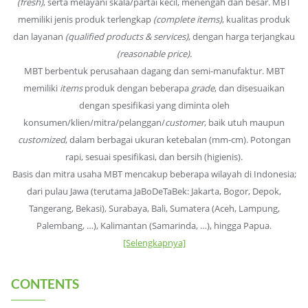
(fresh)
, serta melayani skala/partai kecil, menengah dan besar. MBT
memiliki jenis produk terlengkap
(complete items)
, kualitas produk
dan layanan
(qualified products & services)
, dengan harga terjangkau
(reasonable price)
.
MBT berbentuk perusahaan dagang dan semi-manufaktur. MBT
memiliki
items
produk dengan beberapa
grade
, dan disesuaikan
dengan spesifikasi yang diminta oleh
konsumen/klien/mitra/pelanggan/
customer
, baik utuh maupun
customized
, dalam berbagai ukuran ketebalan (mm-cm). Potongan
rapi, sesuai spesifikasi, dan bersih (higienis).
Basis dan mitra usaha MBT mencakup beberapa wilayah di Indonesia;
dari pulau Jawa (terutama JaBoDeTaBek: Jakarta, Bogor, Depok,
Tangerang, Bekasi), Surabaya, Bali, Sumatera (Aceh, Lampung,
Palembang, …), Kalimantan (Samarinda, …), hingga Papua.
[Selengkapnya]
CONTENTS