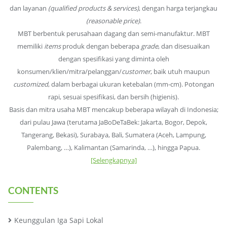
dan layanan
(qualified products & services)
, dengan harga terjangkau
(reasonable price)
.
MBT berbentuk perusahaan dagang dan semi-manufaktur. MBT
memiliki
items
produk dengan beberapa
grade
, dan disesuaikan
dengan spesifikasi yang diminta oleh
konsumen/klien/mitra/pelanggan/
customer
, baik utuh maupun
customized
, dalam berbagai ukuran ketebalan (mm-cm). Potongan
rapi, sesuai spesifikasi, dan bersih (higienis).
Basis dan mitra usaha MBT mencakup beberapa wilayah di Indonesia;
dari pulau Jawa (terutama JaBoDeTaBek: Jakarta, Bogor, Depok,
Tangerang, Bekasi), Surabaya, Bali, Sumatera (Aceh, Lampung,
Palembang, …), Kalimantan (Samarinda, …), hingga Papua.
[Selengkapnya]
CONTENTS
Keunggulan Iga Sapi Lokal