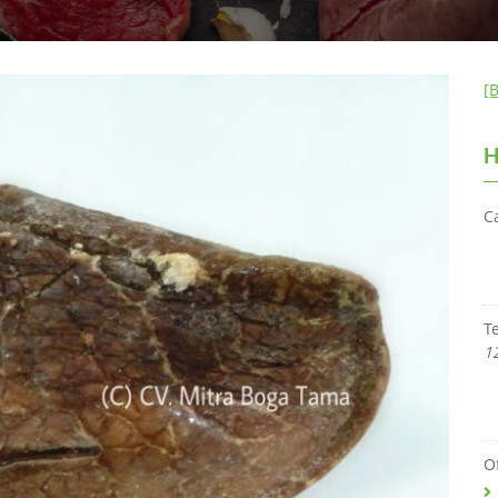
[
H
C
T
1
O