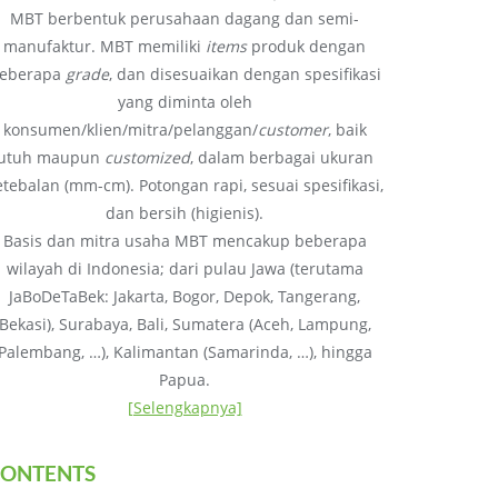
MBT berbentuk perusahaan dagang dan semi-
manufaktur. MBT memiliki
items
produk dengan
eberapa
grade
, dan disesuaikan dengan spesifikasi
yang diminta oleh
konsumen/klien/mitra/pelanggan/
customer
, baik
utuh maupun
customized
, dalam berbagai ukuran
etebalan (mm-cm). Potongan rapi, sesuai spesifikasi,
dan bersih (higienis).
Basis dan mitra usaha MBT mencakup beberapa
wilayah di Indonesia; dari pulau Jawa (terutama
JaBoDeTaBek: Jakarta, Bogor, Depok, Tangerang,
Bekasi), Surabaya, Bali, Sumatera (Aceh, Lampung,
Palembang, …), Kalimantan (Samarinda, …), hingga
Papua.
[Selengkapnya]
ONTENTS