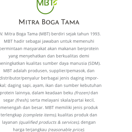
V. Mitra Boga Tama (MBT) berdiri sejak tahun 1993.
MBT hadir sebagai jawaban untuk memenuhi
permintaan masyarakat akan makanan berprotein
yang menyehatkan dan berkualitas demi
eningkatkan kualitas sumber daya manusia (SDM).
MBT adalah produsen, supplier/pemasok, dan
distributor/penyalur berbagai jenis daging impor-
okal; daging sapi, ayam, ikan dan sumber kebutuhan
protein lainnya, dalam keadaan beku
(frozen)
dan
segar
(fresh)
, serta melayani skala/partai kecil,
menengah dan besar. MBT memiliki jenis produk
terlengkap
(complete items)
, kualitas produk dan
layanan
(qualified products & services)
, dengan
harga terjangkau
(reasonable price)
.