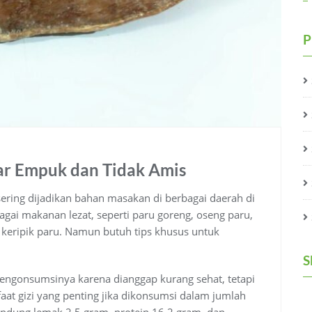
P
ar Empuk dan Tidak Amis
sering dijadikan bahan masakan di berbagai daerah di
agai makanan lezat, seperti paru goreng, oseng paru,
 keripik paru. Namun butuh tips khusus untuk
S
ngonsumsinya karena dianggap kurang sehat, tetapi
aat gizi yang penting jika dikonsumsi dalam jumlah
ndung lemak 2.5 gram, protein 16.2 gram, dan