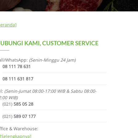
Beranda]
UBUNGI KAMI, CUSTOMER SERVICE
all/WhatsApp:
(Senin-Minggu 24 Jam)
08 111 78 631
08 111 631 817
el:
(Senin-Jumat 08:00-17:00 WIB & Sabtu 08:00-
2:00 WIB)
(021)
585 05 28
(021)
589 07 177
ffice & Warehouse:
[Selengkapnya]