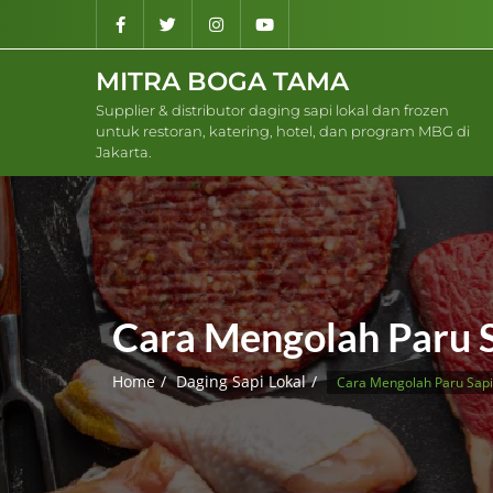
Skip
to
content
MITRA BOGA TAMA
Supplier & distributor daging sapi lokal dan frozen
untuk restoran, katering, hotel, dan program MBG di
Jakarta.
Cara Mengolah Paru 
Home
Daging Sapi Lokal
Cara Mengolah Paru Sapi