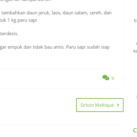
 tambahkan daun jeruk, laos, daun salam, sereh, dan
uk 1 kg paru sapi
b
berdesis.
agar empuk dan tidak bau amis. Paru sapi sudah siap
k
0
Sirloin Meltique
C