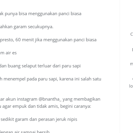
dak punya bisa menggunakan panci biasa
bahkan garam secukupnya.
C
presto, 60 menit jika menggunakan panci biasa
m air es
m
n buang selaput terluar dari paru sapi
h menempel pada paru sapi, karena ini salah satu
l
entar akun instagram @bnantha_ yang membagikan
agar empuk dan tidak amis, begini caranya:
 sedikit garam dan perasan jeruk nipis
dengan air sampai bersih