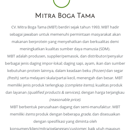
CV. Mitra Boga Tama (MBT) berdiri sejak tahun 1993. MBT hadir
sebagai jawaban untuk memenuhi permintaan masyarakat akan
makanan berprotein yang menyehatkan dan berkualitas demi
meningkatkan kualitas sumber daya manusia (SDM).
MBT adalah produsen, supplier/pemasok, dan distributor/penyalur
berbagai jenis daging impor-lokal; daging sapi, ayam, ikan dan sumber
kebutuhan protein lainnya, dalam keadaan beku
(frozen)
dan segar
(fresh)
, serta melayani skala/partai kecil, menengah dan besar. MBT
memiliki jenis produk terlengkap
(complete items)
, kualitas produk
dan layanan
(qualified products & services)
, dengan harga terjangkau
(reasonable price)
.
MBT berbentuk perusahaan dagang dan semi-manufaktur. MBT
memiliki
items
produk dengan beberapa
grade
, dan disesuaikan
dengan spesifikasi yang diminta oleh
konsumen/klien/mitra/pelanggan/
customer
, baik utuh maupun