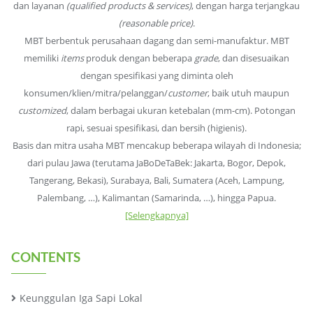
dan layanan
(qualified products & services)
, dengan harga terjangkau
(reasonable price)
.
MBT berbentuk perusahaan dagang dan semi-manufaktur. MBT
memiliki
items
produk dengan beberapa
grade
, dan disesuaikan
dengan spesifikasi yang diminta oleh
konsumen/klien/mitra/pelanggan/
customer
, baik utuh maupun
customized
, dalam berbagai ukuran ketebalan (mm-cm). Potongan
rapi, sesuai spesifikasi, dan bersih (higienis).
Basis dan mitra usaha MBT mencakup beberapa wilayah di Indonesia;
dari pulau Jawa (terutama JaBoDeTaBek: Jakarta, Bogor, Depok,
Tangerang, Bekasi), Surabaya, Bali, Sumatera (Aceh, Lampung,
Palembang, …), Kalimantan (Samarinda, …), hingga Papua.
[Selengkapnya]
CONTENTS
Keunggulan Iga Sapi Lokal