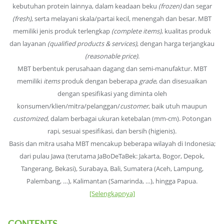
kebutuhan protein lainnya, dalam keadaan beku
(frozen)
dan segar
(fresh)
, serta melayani skala/partai kecil, menengah dan besar. MBT
memiliki jenis produk terlengkap
(complete items)
, kualitas produk
dan layanan
(qualified products & services)
, dengan harga terjangkau
(reasonable price)
.
MBT berbentuk perusahaan dagang dan semi-manufaktur. MBT
memiliki
items
produk dengan beberapa
grade
, dan disesuaikan
dengan spesifikasi yang diminta oleh
konsumen/klien/mitra/pelanggan/
customer
, baik utuh maupun
customized
, dalam berbagai ukuran ketebalan (mm-cm). Potongan
rapi, sesuai spesifikasi, dan bersih (higienis).
Basis dan mitra usaha MBT mencakup beberapa wilayah di Indonesia;
dari pulau Jawa (terutama JaBoDeTaBek: Jakarta, Bogor, Depok,
Tangerang, Bekasi), Surabaya, Bali, Sumatera (Aceh, Lampung,
Palembang, …), Kalimantan (Samarinda, …), hingga Papua.
[Selengkapnya]
CONTENTS