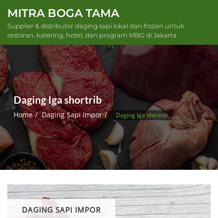
Skip
MITRA BOGA TAMA
to
Supplier & distributor daging sapi lokal dan frozen untuk
content
restoran, katering, hotel, dan program MBG di Jakarta.
Daging Iga shortrib
Home
Daging Sapi Impor
Daging Iga shortrib
DAGING SAPI IMPOR