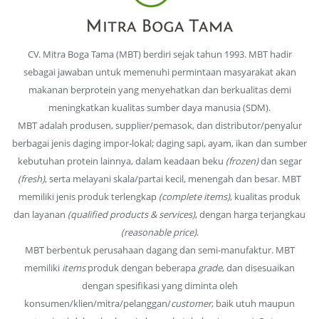
CV. Mitra Boga Tama (MBT) berdiri sejak tahun 1993. MBT hadir
sebagai jawaban untuk memenuhi permintaan masyarakat akan
makanan berprotein yang menyehatkan dan berkualitas demi
meningkatkan kualitas sumber daya manusia (SDM).
MBT adalah produsen, supplier/pemasok, dan distributor/penyalur
berbagai jenis daging impor-lokal; daging sapi, ayam, ikan dan sumber
kebutuhan protein lainnya, dalam keadaan beku
(frozen)
dan segar
(fresh)
, serta melayani skala/partai kecil, menengah dan besar. MBT
memiliki jenis produk terlengkap
(complete items)
, kualitas produk
dan layanan
(qualified products & services)
, dengan harga terjangkau
(reasonable price)
.
MBT berbentuk perusahaan dagang dan semi-manufaktur. MBT
memiliki
items
produk dengan beberapa
grade
, dan disesuaikan
dengan spesifikasi yang diminta oleh
konsumen/klien/mitra/pelanggan/
customer
, baik utuh maupun