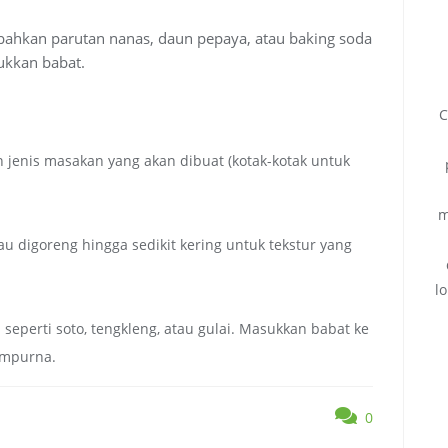
ahkan parutan nanas, daun pepaya, atau baking soda
kkan babat.
C
 jenis masakan yang akan dibuat (kotak-kotak untuk
m
u digoreng hingga sedikit kering untuk tekstur yang
l
eperti soto, tengkleng, atau gulai.
Masukkan babat ke
empurna.
0