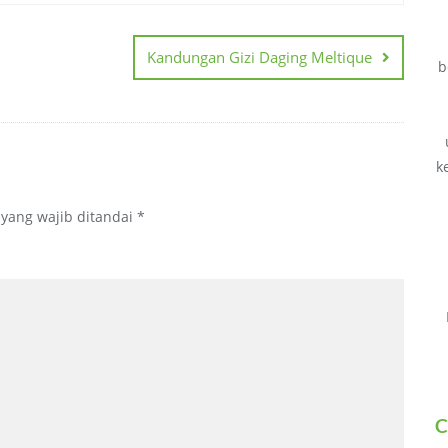
Kandungan Gizi Daging Meltique
b
k
 yang wajib ditandai
*
C