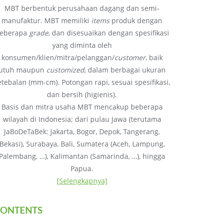
MBT berbentuk perusahaan dagang dan semi-
manufaktur. MBT memiliki
items
produk dengan
eberapa
grade
, dan disesuaikan dengan spesifikasi
yang diminta oleh
konsumen/klien/mitra/pelanggan/
customer
, baik
utuh maupun
customized
, dalam berbagai ukuran
etebalan (mm-cm). Potongan rapi, sesuai spesifikasi,
dan bersih (higienis).
Basis dan mitra usaha MBT mencakup beberapa
wilayah di Indonesia; dari pulau Jawa (terutama
JaBoDeTaBek: Jakarta, Bogor, Depok, Tangerang,
Bekasi), Surabaya, Bali, Sumatera (Aceh, Lampung,
Palembang, …), Kalimantan (Samarinda, …), hingga
Papua.
[Selengkapnya]
ONTENTS