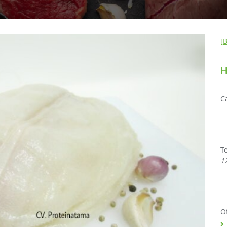
[
H
C
T
1
O