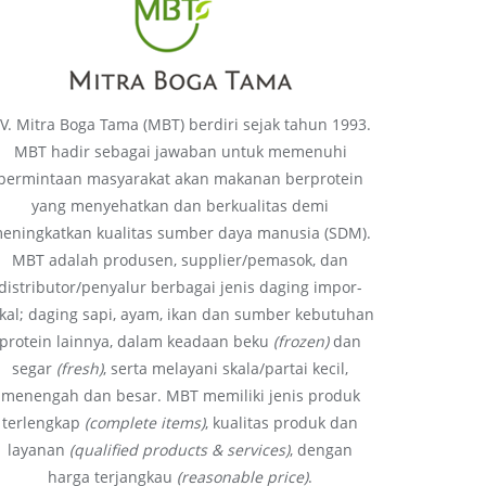
V. Mitra Boga Tama (MBT) berdiri sejak tahun 1993.
MBT hadir sebagai jawaban untuk memenuhi
permintaan masyarakat akan makanan berprotein
yang menyehatkan dan berkualitas demi
eningkatkan kualitas sumber daya manusia (SDM).
MBT adalah produsen, supplier/pemasok, dan
distributor/penyalur berbagai jenis daging impor-
okal; daging sapi, ayam, ikan dan sumber kebutuhan
protein lainnya, dalam keadaan beku
(frozen)
dan
segar
(fresh)
, serta melayani skala/partai kecil,
menengah dan besar. MBT memiliki jenis produk
terlengkap
(complete items)
, kualitas produk dan
layanan
(qualified products & services)
, dengan
harga terjangkau
(reasonable price)
.