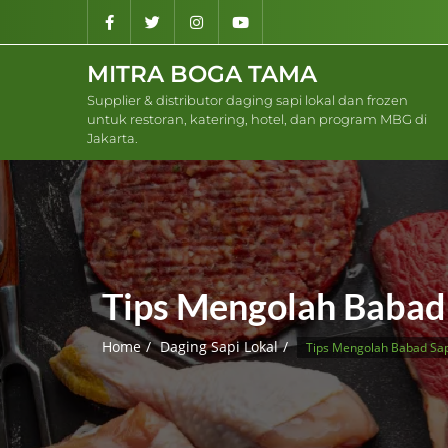
Skip
to
content
MITRA BOGA TAMA
Supplier & distributor daging sapi lokal dan frozen
untuk restoran, katering, hotel, dan program MBG di
Jakarta.
Tips Mengolah Babad 
Home
Daging Sapi Lokal
Tips Mengolah Babad Sap