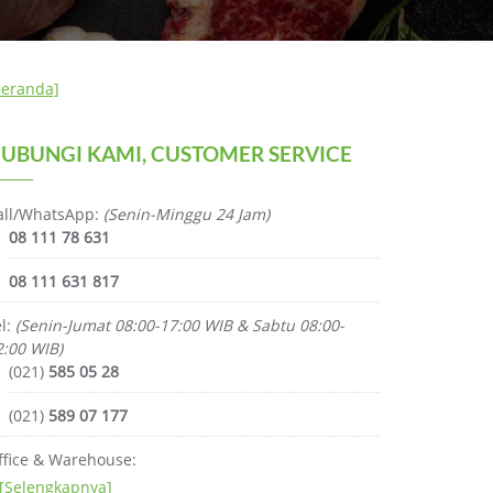
Beranda]
UBUNGI KAMI, CUSTOMER SERVICE
all/WhatsApp:
(Senin-Minggu 24 Jam)
08 111 78 631
08 111 631 817
el:
(Senin-Jumat 08:00-17:00 WIB & Sabtu 08:00-
2:00 WIB)
(021)
585 05 28
(021)
589 07 177
ffice & Warehouse:
[Selengkapnya]