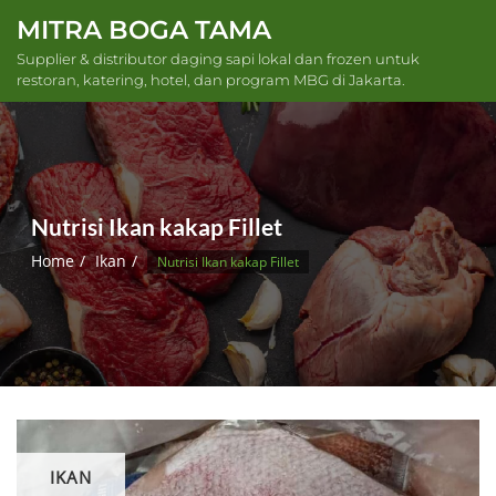
Skip
MITRA BOGA TAMA
to
Supplier & distributor daging sapi lokal dan frozen untuk
content
restoran, katering, hotel, dan program MBG di Jakarta.
Nutrisi Ikan kakap Fillet
Home
Ikan
Nutrisi Ikan kakap Fillet
IKAN