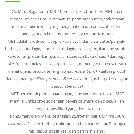
CV. Mitra Boga Tama (MBT) berdiri sejak tahun 1993. MBT hadir
sebagai jawaban untuk memenuhi permintaan masyarakat akan
makanan berprotein yang menyehatkan dan berkualitas demi
meningkatkan kualitas sumber daya manusia (SDM).
MBT adalah produsen, supplier/pemasok, dan distributor/penyalur
berbagai jenis daging impor-lokal; daging sapi, ayam, ikan dan sumber
kebutuhan protein lainnya, dalam keadaan beku
(frozen)
dan segar
(fresh)
, serta melayani skala/partai kecil, menengah dan besar. MBT
memiliki jenis produk terlengkap
(complete items)
, kualitas produk
dan layanan
(qualified products & services)
, dengan harga terjangkau
(reasonable price)
.
MBT berbentuk perusahaan dagang dan semi-manufaktur. MBT
memiliki
items
produk dengan beberapa
grade
, dan disesuaikan
dengan spesifikasi yang diminta oleh
konsumen/klien/mitra/pelanggan/
customer
, baik utuh maupun
customized
, dalam berbagai ukuran ketebalan (mm-cm). Potongan
rapi, sesuai spesifikasi, dan bersih (higienis).