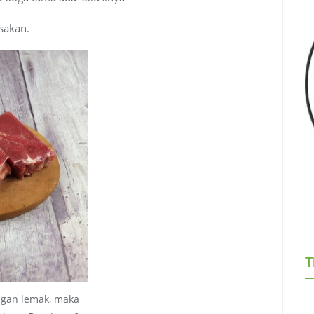
sakan.
T
ngan lemak, maka