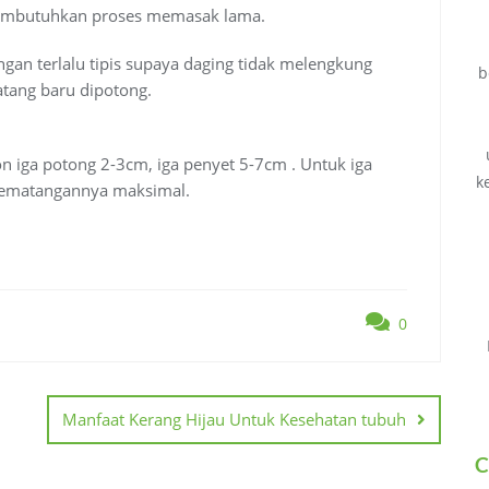
embutuhkan proses memasak lama.
ngan terlalu tipis supaya daging tidak melengkung
b
tang baru dipotong.
 iga potong 2-3cm, iga penyet 5-7cm . Untuk iga
k
kematangannya maksimal.
0
Manfaat Kerang Hijau Untuk Kesehatan tubuh
C