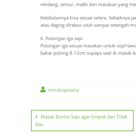
rendang, semur, malbi dan masakan yang m
Ketebalannya bisa sesuai selera. Sebaiknya ja
atau daging direbus utuh sampai setengah ma
6. Potongan iga sapi
Potongan iga sesuai masakan untuk sop/rawon
bakar potong 8-12cm supaya saat di masak 
mitrabogatama
Navigasi
pos
Masak Buntut Sapi agar Empuk dan Tidak
Bau