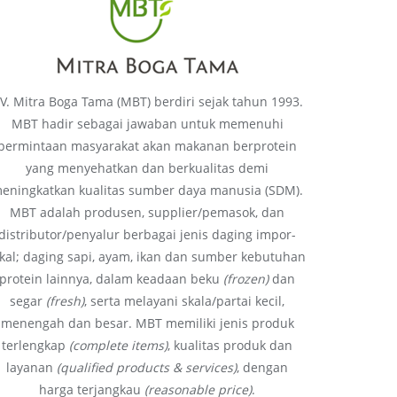
V. Mitra Boga Tama (MBT) berdiri sejak tahun 1993.
MBT hadir sebagai jawaban untuk memenuhi
permintaan masyarakat akan makanan berprotein
yang menyehatkan dan berkualitas demi
eningkatkan kualitas sumber daya manusia (SDM).
MBT adalah produsen, supplier/pemasok, dan
distributor/penyalur berbagai jenis daging impor-
okal; daging sapi, ayam, ikan dan sumber kebutuhan
protein lainnya, dalam keadaan beku
(frozen)
dan
segar
(fresh)
, serta melayani skala/partai kecil,
menengah dan besar. MBT memiliki jenis produk
terlengkap
(complete items)
, kualitas produk dan
layanan
(qualified products & services)
, dengan
harga terjangkau
(reasonable price)
.