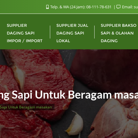
Telp. & WA (24 Jam): 08-111-78-631
Email: s
SUPPLIER
SUPPLIER JUAL
SUPPLIER BAKSO
DAGING SAPI
DAGING SAPI
SAPI & OLAHAN
IMPOR / IMPORT
LOKAL
DAGING
ing Sapi Untuk Beragam mas
g Sapi Untuk Beragam masakan