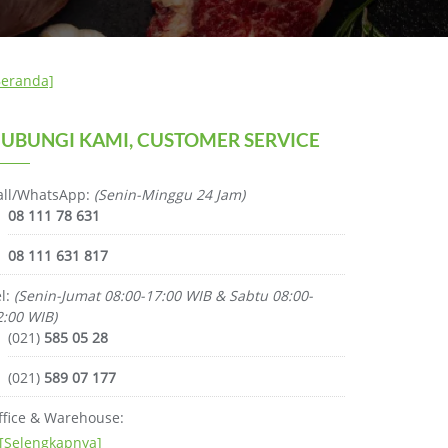
Beranda]
UBUNGI KAMI, CUSTOMER SERVICE
all/WhatsApp:
(Senin-Minggu 24 Jam)
08 111 78 631
08 111 631 817
el:
(Senin-Jumat 08:00-17:00 WIB & Sabtu 08:00-
2:00 WIB)
(021)
585 05 28
(021)
589 07 177
ffice & Warehouse:
[Selengkapnya]