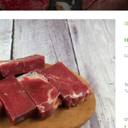
[
H
C
T
1
O