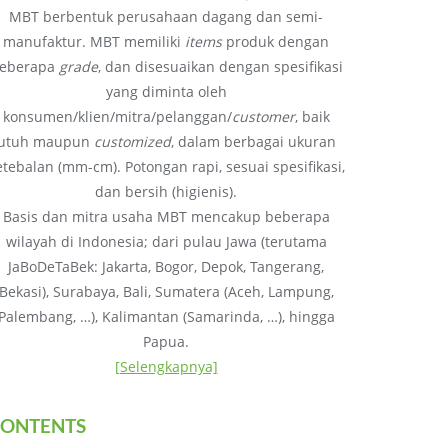
MBT berbentuk perusahaan dagang dan semi-
manufaktur. MBT memiliki
items
produk dengan
eberapa
grade
, dan disesuaikan dengan spesifikasi
yang diminta oleh
konsumen/klien/mitra/pelanggan/
customer
, baik
utuh maupun
customized
, dalam berbagai ukuran
etebalan (mm-cm). Potongan rapi, sesuai spesifikasi,
dan bersih (higienis).
Basis dan mitra usaha MBT mencakup beberapa
wilayah di Indonesia; dari pulau Jawa (terutama
JaBoDeTaBek: Jakarta, Bogor, Depok, Tangerang,
Bekasi), Surabaya, Bali, Sumatera (Aceh, Lampung,
Palembang, …), Kalimantan (Samarinda, …), hingga
Papua.
[Selengkapnya]
ONTENTS