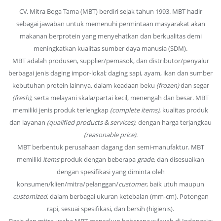
CV. Mitra Boga Tama (MBT) berdiri sejak tahun 1993. MBT hadir
sebagai jawaban untuk memenuhi permintaan masyarakat akan
makanan berprotein yang menyehatkan dan berkualitas demi
meningkatkan kualitas sumber daya manusia (SDM).
MBT adalah produsen, supplier/pemasok, dan distributor/penyalur
berbagai jenis daging impor-lokal; daging sapi, ayam, ikan dan sumber
kebutuhan protein lainnya, dalam keadaan beku
(frozen)
dan segar
(fresh)
, serta melayani skala/partai kecil, menengah dan besar. MBT
memiliki jenis produk terlengkap
(complete items)
, kualitas produk
dan layanan
(qualified products & services)
, dengan harga terjangkau
(reasonable price)
.
MBT berbentuk perusahaan dagang dan semi-manufaktur. MBT
memiliki
items
produk dengan beberapa
grade
, dan disesuaikan
dengan spesifikasi yang diminta oleh
konsumen/klien/mitra/pelanggan/
customer
, baik utuh maupun
customized
, dalam berbagai ukuran ketebalan (mm-cm). Potongan
rapi, sesuai spesifikasi, dan bersih (higienis).
Basis dan mitra usaha MBT mencakup beberapa wilayah di Indonesia;