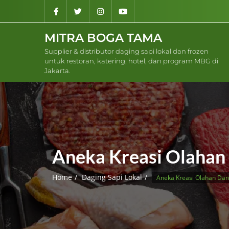
Skip
to
content
MITRA BOGA TAMA
Supplier & distributor daging sapi lokal dan frozen
untuk restoran, katering, hotel, dan program MBG di
Jakarta.
Aneka Kreasi Olahan 
Home
Daging Sapi Lokal
Aneka Kreasi Olahan Dari