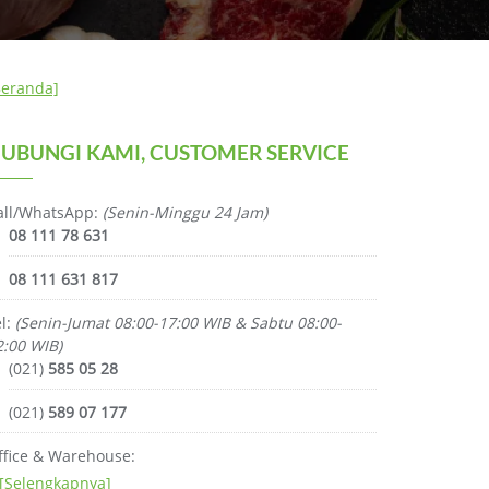
Beranda]
UBUNGI KAMI, CUSTOMER SERVICE
all/WhatsApp:
(Senin-Minggu 24 Jam)
08 111 78 631
08 111 631 817
el:
(Senin-Jumat 08:00-17:00 WIB & Sabtu 08:00-
2:00 WIB)
(021)
585 05 28
(021)
589 07 177
ffice & Warehouse:
[Selengkapnya]