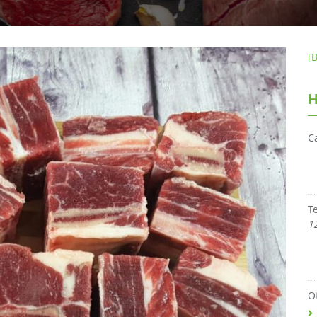
[
H
C
T
1
O