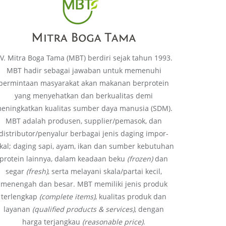
V. Mitra Boga Tama (MBT) berdiri sejak tahun 1993.
MBT hadir sebagai jawaban untuk memenuhi
permintaan masyarakat akan makanan berprotein
yang menyehatkan dan berkualitas demi
eningkatkan kualitas sumber daya manusia (SDM).
MBT adalah produsen, supplier/pemasok, dan
distributor/penyalur berbagai jenis daging impor-
okal; daging sapi, ayam, ikan dan sumber kebutuhan
protein lainnya, dalam keadaan beku
(frozen)
dan
segar
(fresh)
, serta melayani skala/partai kecil,
menengah dan besar. MBT memiliki jenis produk
terlengkap
(complete items)
, kualitas produk dan
layanan
(qualified products & services)
, dengan
harga terjangkau
(reasonable price)
.