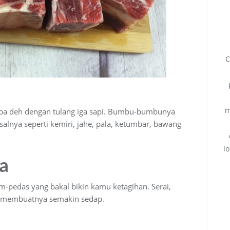
C
m
oba deh dengan tulang iga sapi. Bumbu-bumbunya
salnya seperti kemiri, jahe, pala, ketumbar, bawang
l
ga
m-pedas yang bakal bikin kamu ketagihan. Serai,
it membuatnya semakin sedap.