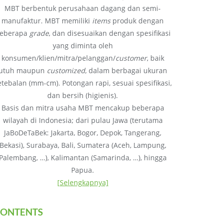
MBT berbentuk perusahaan dagang dan semi-
manufaktur. MBT memiliki
items
produk dengan
eberapa
grade
, dan disesuaikan dengan spesifikasi
yang diminta oleh
konsumen/klien/mitra/pelanggan/
customer
, baik
utuh maupun
customized
, dalam berbagai ukuran
etebalan (mm-cm). Potongan rapi, sesuai spesifikasi,
dan bersih (higienis).
Basis dan mitra usaha MBT mencakup beberapa
wilayah di Indonesia; dari pulau Jawa (terutama
JaBoDeTaBek: Jakarta, Bogor, Depok, Tangerang,
Bekasi), Surabaya, Bali, Sumatera (Aceh, Lampung,
Palembang, …), Kalimantan (Samarinda, …), hingga
Papua.
[Selengkapnya]
ONTENTS