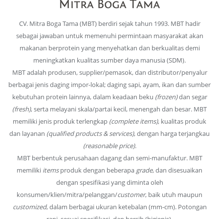
CV. Mitra Boga Tama (MBT) berdiri sejak tahun 1993. MBT hadir
sebagai jawaban untuk memenuhi permintaan masyarakat akan
makanan berprotein yang menyehatkan dan berkualitas demi
meningkatkan kualitas sumber daya manusia (SDM).
MBT adalah produsen, supplier/pemasok, dan distributor/penyalur
berbagai jenis daging impor-lokal; daging sapi, ayam, ikan dan sumber
kebutuhan protein lainnya, dalam keadaan beku
(frozen)
dan segar
(fresh)
, serta melayani skala/partai kecil, menengah dan besar. MBT
memiliki jenis produk terlengkap
(complete items)
, kualitas produk
dan layanan
(qualified products & services)
, dengan harga terjangkau
(reasonable price)
.
MBT berbentuk perusahaan dagang dan semi-manufaktur. MBT
memiliki
items
produk dengan beberapa
grade
, dan disesuaikan
dengan spesifikasi yang diminta oleh
konsumen/klien/mitra/pelanggan/
customer
, baik utuh maupun
customized
, dalam berbagai ukuran ketebalan (mm-cm). Potongan
rapi, sesuai spesifikasi, dan bersih (higienis).