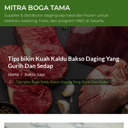
Skip
MITRA BOGA TAMA
to
Supplier & distributor daging sapi lokal dan frozen untuk
content
restoran, katering, hotel, dan program MBG di Jakarta.
Tips bikin Kuah Kaldu Bakso Daging Yang
Gurih Dan Sedap
Home
Bakso Sapi
Tips bikin Kuah Kaldu Bakso Daging Yang Gurih Dan Sedap