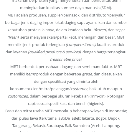
makanan berprotein yang menyehatkan dan berkualitas demi
meningkatkan kualitas sumber daya manusia (SDM).
MBT adalah produsen, supplier/pemasok, dan distributor/penyalur
berbagai jenis daging impor-lokal; daging sapi, ayam, ikan dan sumber
kebutuhan protein lainnya, dalam keadaan beku
(frozen)
dan segar
(fresh)
, serta melayani skala/partai kecil, menengah dan besar. MBT
memiliki jenis produk terlengkap
(complete items)
, kualitas produk
dan layanan
(qualified products & services)
, dengan harga terjangkau
(reasonable price)
.
MBT berbentuk perusahaan dagang dan semi-manufaktur. MBT
memiliki
items
produk dengan beberapa
grade
, dan disesuaikan
dengan spesifikasi yang diminta oleh
konsumen/klien/mitra/pelanggan/
customer
, baik utuh maupun
customized
, dalam berbagai ukuran ketebalan (mm-cm). Potongan
rapi, sesuai spesifikasi, dan bersih (higienis).
Basis dan mitra usaha MBT mencakup beberapa wilayah di Indonesia;
dari pulau Jawa (terutama JaBoDeTaBek: Jakarta, Bogor, Depok,
Tangerang, Bekasi), Surabaya, Bali, Sumatera (Aceh, Lampung,