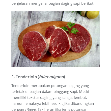
penjelasan mengenai bagian daging sapi berikut ini.
1. Tenderloin (
fillet mignon
)
Tenderloin merupakan potongan daging yang
terletak di bagian dalam pinggang sapi. Meski
memiliki
tekstur daging yang sangat lembut,
namun lemaknya lebih sedikit jika dibandingkan
dengan
ribeye
. Tak heran jika jenis potongan