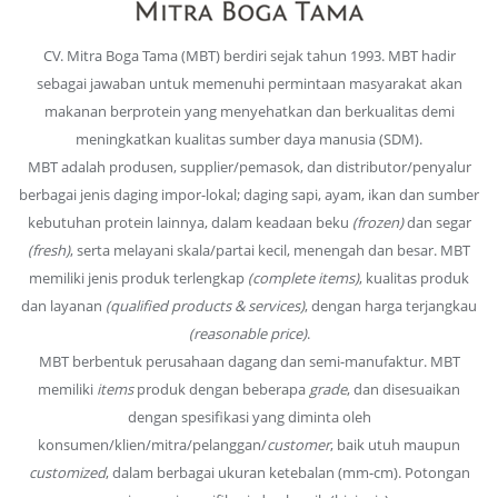
CV. Mitra Boga Tama (MBT) berdiri sejak tahun 1993. MBT hadir
sebagai jawaban untuk memenuhi permintaan masyarakat akan
makanan berprotein yang menyehatkan dan berkualitas demi
meningkatkan kualitas sumber daya manusia (SDM).
MBT adalah produsen, supplier/pemasok, dan distributor/penyalur
berbagai jenis daging impor-lokal; daging sapi, ayam, ikan dan sumber
kebutuhan protein lainnya, dalam keadaan beku
(frozen)
dan segar
(fresh)
, serta melayani skala/partai kecil, menengah dan besar. MBT
memiliki jenis produk terlengkap
(complete items)
, kualitas produk
dan layanan
(qualified products & services)
, dengan harga terjangkau
(reasonable price)
.
MBT berbentuk perusahaan dagang dan semi-manufaktur. MBT
memiliki
items
produk dengan beberapa
grade
, dan disesuaikan
dengan spesifikasi yang diminta oleh
konsumen/klien/mitra/pelanggan/
customer
, baik utuh maupun
customized
, dalam berbagai ukuran ketebalan (mm-cm). Potongan