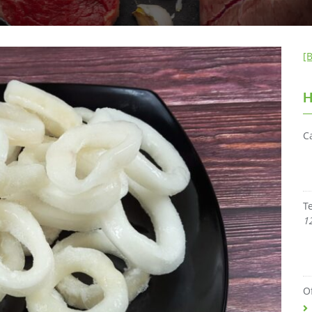
[
H
C
T
1
O