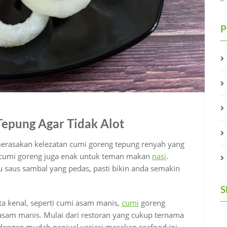
P
epung Agar Tidak Alot
merasakan kelezatan cumi goreng tepung renyah yang
, cumi goreng juga enak untuk teman makan
nasi
.
 saus sambal yang pedas, pasti bikin anda semakin
S
ta kenal, seperti cumi asam manis,
cumi
goreng
asam manis. Mulai dari restoran yang cukup ternama
dengan mudah penjual variasi masakan seafood ini.