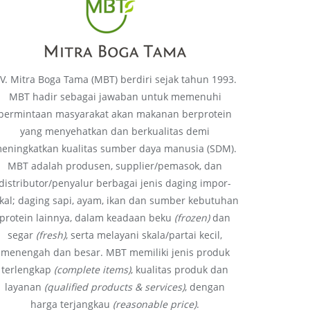
V. Mitra Boga Tama (MBT) berdiri sejak tahun 1993.
MBT hadir sebagai jawaban untuk memenuhi
permintaan masyarakat akan makanan berprotein
yang menyehatkan dan berkualitas demi
eningkatkan kualitas sumber daya manusia (SDM).
MBT adalah produsen, supplier/pemasok, dan
distributor/penyalur berbagai jenis daging impor-
okal; daging sapi, ayam, ikan dan sumber kebutuhan
protein lainnya, dalam keadaan beku
(frozen)
dan
segar
(fresh)
, serta melayani skala/partai kecil,
menengah dan besar. MBT memiliki jenis produk
terlengkap
(complete items)
, kualitas produk dan
layanan
(qualified products & services)
, dengan
harga terjangkau
(reasonable price)
.