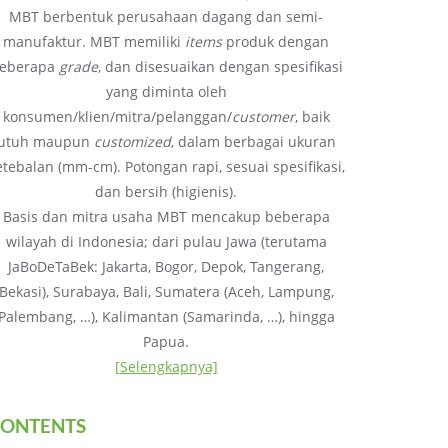
MBT berbentuk perusahaan dagang dan semi-
manufaktur. MBT memiliki
items
produk dengan
eberapa
grade
, dan disesuaikan dengan spesifikasi
yang diminta oleh
konsumen/klien/mitra/pelanggan/
customer
, baik
utuh maupun
customized
, dalam berbagai ukuran
etebalan (mm-cm). Potongan rapi, sesuai spesifikasi,
dan bersih (higienis).
Basis dan mitra usaha MBT mencakup beberapa
wilayah di Indonesia; dari pulau Jawa (terutama
JaBoDeTaBek: Jakarta, Bogor, Depok, Tangerang,
Bekasi), Surabaya, Bali, Sumatera (Aceh, Lampung,
Palembang, …), Kalimantan (Samarinda, …), hingga
Papua.
[Selengkapnya]
ONTENTS