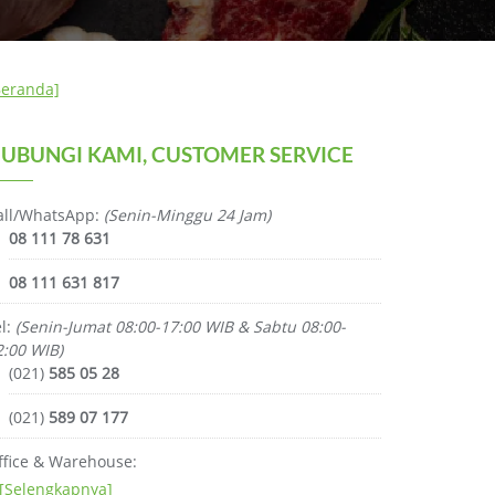
Beranda]
UBUNGI KAMI, CUSTOMER SERVICE
all/WhatsApp:
(Senin-Minggu 24 Jam)
08 111 78 631
08 111 631 817
el:
(Senin-Jumat 08:00-17:00 WIB & Sabtu 08:00-
2:00 WIB)
(021)
585 05 28
(021)
589 07 177
ffice & Warehouse:
[Selengkapnya]