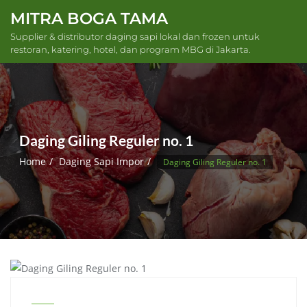
Skip
MITRA BOGA TAMA
to
Supplier & distributor daging sapi lokal dan frozen untuk
content
restoran, katering, hotel, dan program MBG di Jakarta.
Daging Giling Reguler no. 1
Home
Daging Sapi Impor
Daging Giling Reguler no. 1
DAGING SAPI IMPOR