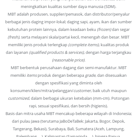
meningkatkan kualitas sumber daya manusia (SDM).
MBT adalah produsen, supplier/pemasok, dan distributor/penyalur
berbagai jenis daging impor-lokal; daging sapi, ayam, ikan dan sumber
kebutuhan protein lainnya, dalam keadaan beku
(frozen)
dan segar
(fresh)
, serta melayani skala/partai kecil, menengah dan besar. MBT
memiliki jenis produk terlengkap
(complete items)
, kualitas produk
dan layanan
(qualified products & services)
, dengan harga terjangkau
(reasonable price)
.
MBT berbentuk perusahaan dagang dan semi-manufaktur. MBT
memiliki
items
produk dengan beberapa
grade
, dan disesuaikan
dengan spesifikasi yang diminta oleh
konsumen/klien/mitra/pelanggan/
customer
, baik utuh maupun
customized
, dalam berbagai ukuran ketebalan (mm-cm). Potongan
rapi, sesuai spesifikasi, dan bersih (higienis).
Basis dan mitra usaha MBT mencakup beberapa wilayah di Indonesia;
dari pulau Jawa (terutama JaBoDeTaBek: Jakarta, Bogor, Depok,
Tangerang, Bekasi), Surabaya, Bali, Sumatera (Aceh, Lampung,
Palembang, …), Kalimantan (Samarinda, …), hingga Papua.