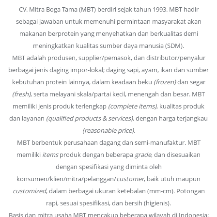
CV. Mitra Boga Tama (MBT) berdiri sejak tahun 1993. MBT hadir
sebagai jawaban untuk memenuhi permintaan masyarakat akan
makanan berprotein yang menyehatkan dan berkualitas demi
meningkatkan kualitas sumber daya manusia (SDM).
MBT adalah produsen, supplier/pemasok, dan distributor/penyalur
berbagai jenis daging impor-lokal; daging sapi, ayam, ikan dan sumber
kebutuhan protein lainnya, dalam keadaan beku
(frozen)
dan segar
(fresh)
, serta melayani skala/partai kecil, menengah dan besar. MBT
memiliki jenis produk terlengkap
(complete items)
, kualitas produk
dan layanan
(qualified products & services)
, dengan harga terjangkau
(reasonable price)
.
MBT berbentuk perusahaan dagang dan semi-manufaktur. MBT
memiliki
items
produk dengan beberapa
grade
, dan disesuaikan
dengan spesifikasi yang diminta oleh
konsumen/klien/mitra/pelanggan/
customer
, baik utuh maupun
customized
, dalam berbagai ukuran ketebalan (mm-cm). Potongan
rapi, sesuai spesifikasi, dan bersih (higienis).
Basis dan mitra usaha MBT mencakup beberapa wilayah di Indonesia;