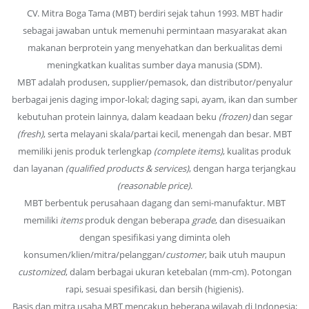
CV. Mitra Boga Tama (MBT) berdiri sejak tahun 1993. MBT hadir
sebagai jawaban untuk memenuhi permintaan masyarakat akan
makanan berprotein yang menyehatkan dan berkualitas demi
meningkatkan kualitas sumber daya manusia (SDM).
MBT adalah produsen, supplier/pemasok, dan distributor/penyalur
berbagai jenis daging impor-lokal; daging sapi, ayam, ikan dan sumber
kebutuhan protein lainnya, dalam keadaan beku
(frozen)
dan segar
(fresh)
, serta melayani skala/partai kecil, menengah dan besar. MBT
memiliki jenis produk terlengkap
(complete items)
, kualitas produk
dan layanan
(qualified products & services)
, dengan harga terjangkau
(reasonable price)
.
MBT berbentuk perusahaan dagang dan semi-manufaktur. MBT
memiliki
items
produk dengan beberapa
grade
, dan disesuaikan
dengan spesifikasi yang diminta oleh
konsumen/klien/mitra/pelanggan/
customer
, baik utuh maupun
customized
, dalam berbagai ukuran ketebalan (mm-cm). Potongan
rapi, sesuai spesifikasi, dan bersih (higienis).
Basis dan mitra usaha MBT mencakup beberapa wilayah di Indonesia;